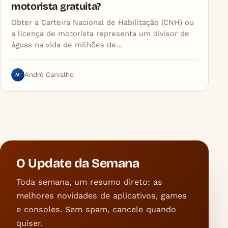
motorista gratuita?
Obter a Carteira Nacional de Habilitação (CNH) ou
a licença de motorista representa um divisor de
águas na vida de milhões de…
AC
André Carvalho
O Update da Semana
Toda semana, um resumo direto: as
melhores novidades de aplicativos, games
e consoles. Sem spam, cancele quando
quiser.