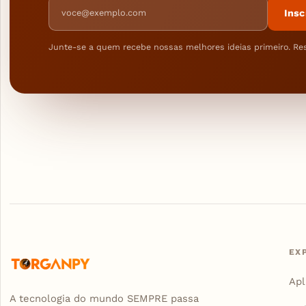
Endereço de e-mail
Insc
Junte-se a quem recebe nossas melhores ideias primeiro. Re
EX
Apl
A tecnologia do mundo SEMPRE passa