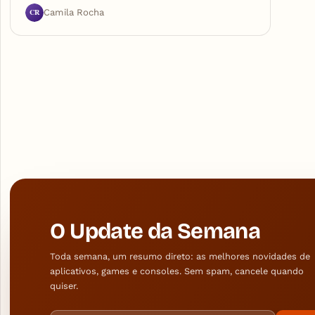
CR
Camila Rocha
O Update da Semana
Toda semana, um resumo direto: as melhores novidades de
aplicativos, games e consoles. Sem spam, cancele quando
quiser.