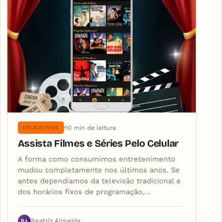
10 min de leitura
APLICATIVOS
Assista Filmes e Séries Pelo Celular
A forma como consumimos entretenimento
mudou completamente nos últimos anos. Se
antes dependíamos da televisão tradicional e
dos horários fixos de programação,…
BA
Beatriz Almeida