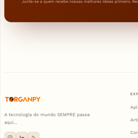
Junte-se a quem recebe nossas melhores ideias primeiro. Re
EX
Apl
A tecnologia do mundo SEMPRE passa
Art
aqui...
Con