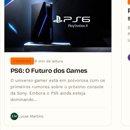
E
P
9 min de leitura
CONSOLES
PS6: O Futuro dos Games
O universo gamer está em polvorosa com os
primeiros rumores sobre o próximo console
da Sony. Embora o PS5 ainda esteja
dominando…
LM
Lucas Martins