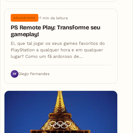
7 min de leitura
APLICATIVOS
PS Remote Play: Transforme seu
gameplay!
Ei, que tal jogar os seus games favoritos do
PlayStation a qualquer hora e em qualquer
lugar? Como um fã ardoroso de…
DF
Diego Fernandes