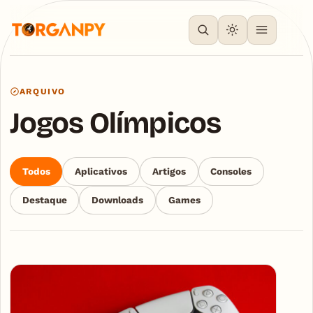
ARQUIVO
Jogos Olímpicos
Todos
Aplicativos
Artigos
Consoles
Destaque
Downloads
Games
Articles