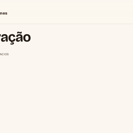
mes
ração
NCIOS