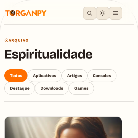
ARQUIVO
Espiritualidade
Todos
Aplicativos
Artigos
Consoles
Destaque
Downloads
Games
Articles