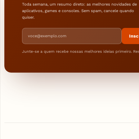
Toda semana, um resumo direto: as melhores novidades de
aplicativos, games e consoles. Sem spam, cancele quando
quiser.
Endereço de e-mail
Insc
Junte-se a quem recebe nossas melhores ideias primeiro. Re