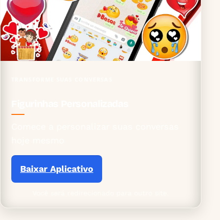
TRANSFORME SUAS CONVERSAS
Figurinhas Personalizadas
Comece a personalizar suas conversas
hoje mesmo
Baixar Aplicativo
Você será redirecionado para outro site.