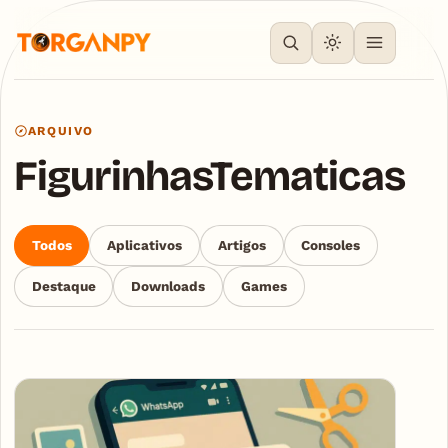
ARQUIVO
FigurinhasTematicas
Todos
Aplicativos
Artigos
Consoles
Destaque
Downloads
Games
Articles