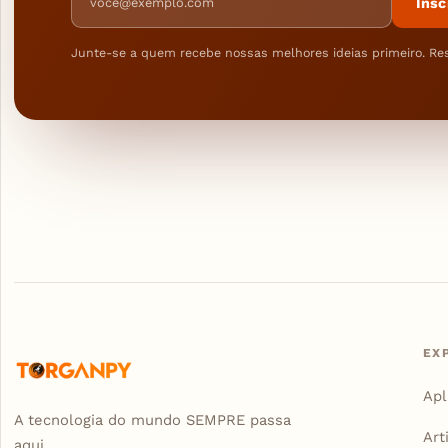
Insc
Junte-se a quem recebe nossas melhores ideias primeiro. Re
EX
Apl
A tecnologia do mundo SEMPRE passa
Art
aqui...