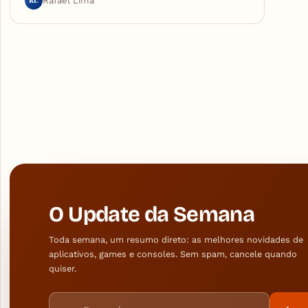
RL
Rafael Lima
O Update da Semana
Toda semana, um resumo direto: as melhores novidades de
aplicativos, games e consoles. Sem spam, cancele quando
quiser.
Endereço de e-mail