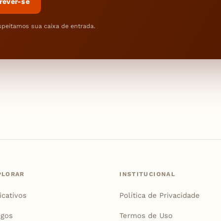
rever-se
speitamos sua caixa de entrada.
PLORAR
INSTITUCIONAL
icativos
Política de Privacidade
igos
Termos de Uso