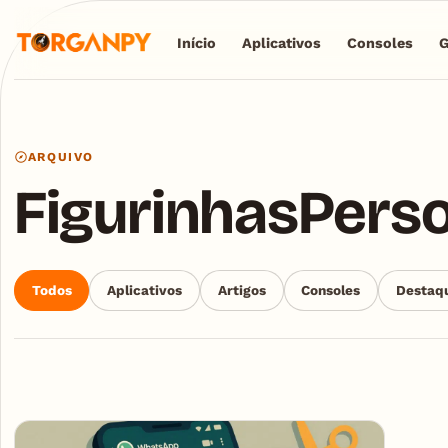
Início
Aplicativos
Consoles
ARQUIVO
FigurinhasPers
Todos
Aplicativos
Artigos
Consoles
Destaq
Articles