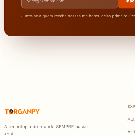
Insc
Junte-se a quem recebe nossas melhores ideias primeiro. Re
EX
Apl
A tecnologia do mundo SEMPRE passa
Art
aqui...