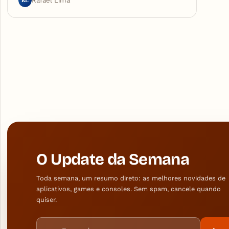
RL
Rafael Lima
O Update da Semana
Toda semana, um resumo direto: as melhores novidades de
aplicativos, games e consoles. Sem spam, cancele quando
quiser.
Endereço de e-mail