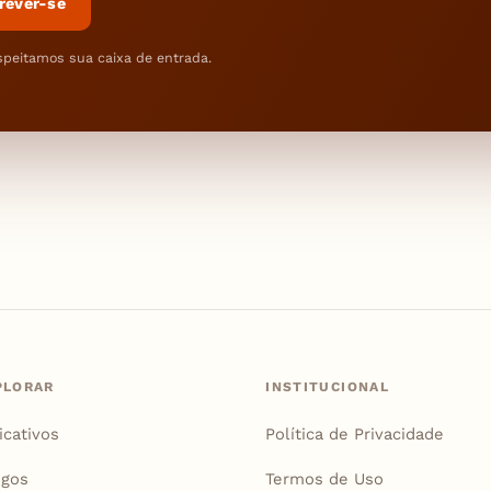
rever-se
speitamos sua caixa de entrada.
PLORAR
INSTITUCIONAL
icativos
Política de Privacidade
igos
Termos de Uso