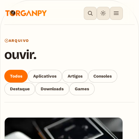
ARQUIVO
ouvir.
Todos
Aplicativos
Artigos
Consoles
Destaque
Downloads
Games
Articles