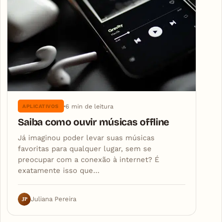
6 min de leitura
APLICATIVOS
Saiba como ouvir músicas offline
Já imaginou poder levar suas músicas
favoritas para qualquer lugar, sem se
preocupar com a conexão à internet? É
exatamente isso que…
JP
Juliana Pereira