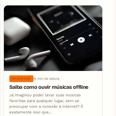
6 min de leitura
APLICATIVOS
Saiba como ouvir músicas offline
Já imaginou poder levar suas músicas
favoritas para qualquer lugar, sem se
preocupar com a conexão à internet? É
exatamente isso que…