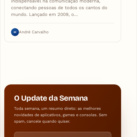
indispensável na comunicação moderna,
conectando pessoas de todos os cantos do
mundo. Lançado em 2009, o…
AC
André Carvalho
O Update da Semana
Toda semana, um resumo direto: as melhores
novidades de aplicativos, games e consoles. Sem
spam, cancele quando quiser.
Endereço de e-mail