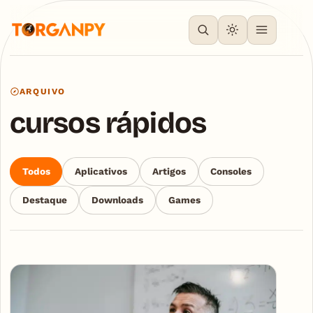
ARQUIVO
cursos rápidos
Todos
Aplicativos
Artigos
Consoles
Destaque
Downloads
Games
Articles