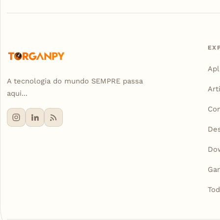
EX
Apl
A tecnologia do mundo SEMPRE passa
Art
aqui...
Con
De
Do
Ga
Tod