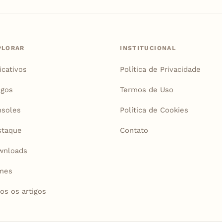
PLORAR
INSTITUCIONAL
icativos
Política de Privacidade
igos
Termos de Uso
soles
Política de Cookies
staque
Contato
wnloads
mes
os os artigos