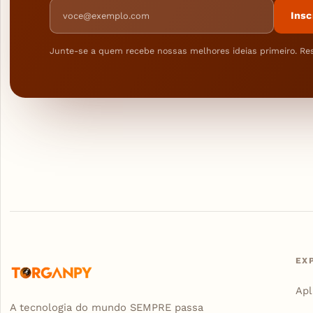
Endereço de e-mail
Insc
Junte-se a quem recebe nossas melhores ideias primeiro. Re
EX
Apl
A tecnologia do mundo SEMPRE passa