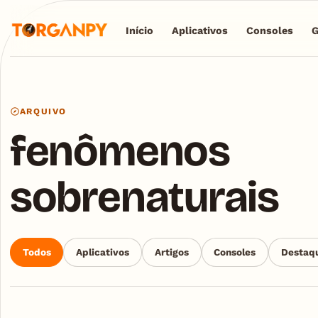
Início
Aplicativos
Consoles
ARQUIVO
fenômenos
sobrenaturais
Todos
Aplicativos
Artigos
Consoles
Destaq