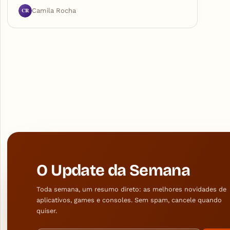
CR
Camila Rocha
O Update da Semana
Toda semana, um resumo direto: as melhores novidades de
aplicativos, games e consoles. Sem spam, cancele quando
quiser.