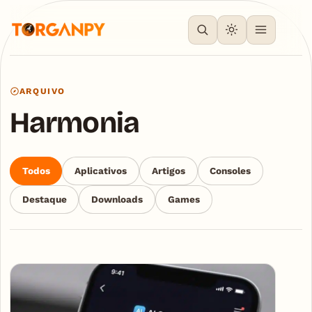
ARQUIVO
Harmonia
Todos
Aplicativos
Artigos
Consoles
Destaque
Downloads
Games
Articles