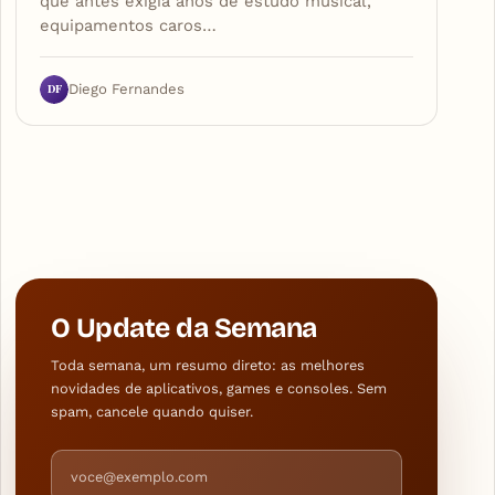
que antes exigia anos de estudo musical,
equipamentos caros…
DF
Diego Fernandes
O Update da Semana
Toda semana, um resumo direto: as melhores
novidades de aplicativos, games e consoles. Sem
spam, cancele quando quiser.
Endereço de e-mail