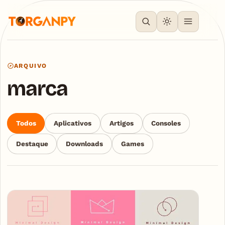
ARQUIVO
marca
Todos
Aplicativos
Artigos
Consoles
Destaque
Downloads
Games
Articles