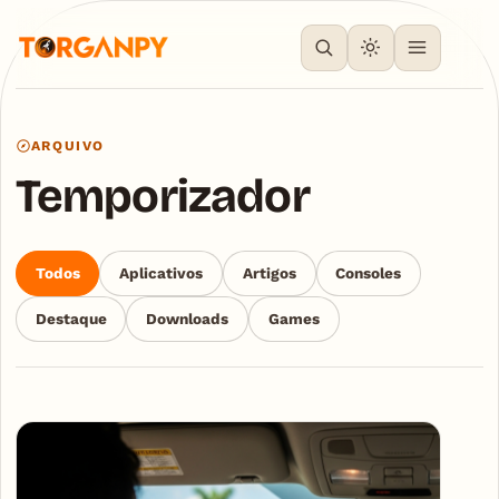
ARQUIVO
Temporizador
Todos
Aplicativos
Artigos
Consoles
Destaque
Downloads
Games
Articles