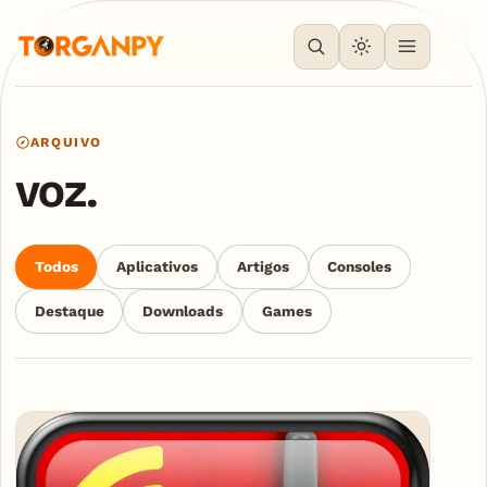
ARQUIVO
voz.
Todos
Aplicativos
Artigos
Consoles
Destaque
Downloads
Games
Articles