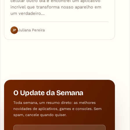
celular outro dia e encontrei um aplicativo
incrível que transforma nosso aparelho em
um verdadeiro…
JP
Juliana Pereira
O Update da Semana
Toda semana, um resumo direto: as melhores
novidades de aplicativos, games e consoles. Sem
spam, cancele quando quiser.
Endereço de e-mail