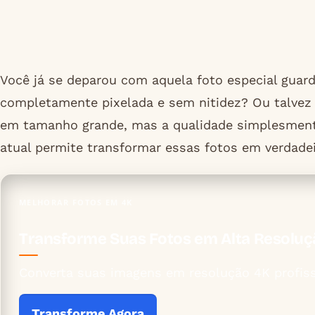
Você já se deparou com aquela foto especial guard
completamente pixelada e sem nitidez? Ou talvez 
em tamanho grande, mas a qualidade simplesmente
atual permite transformar essas fotos em verdade
MELHORAR FOTOS EM 4K
Transforme Suas Fotos em Alta Resolu
Converta suas imagens em resolução 4K profiss
Transforme Agora