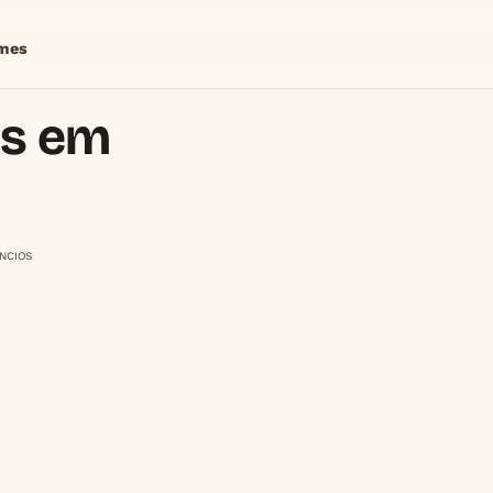
mes
os em
NCIOS