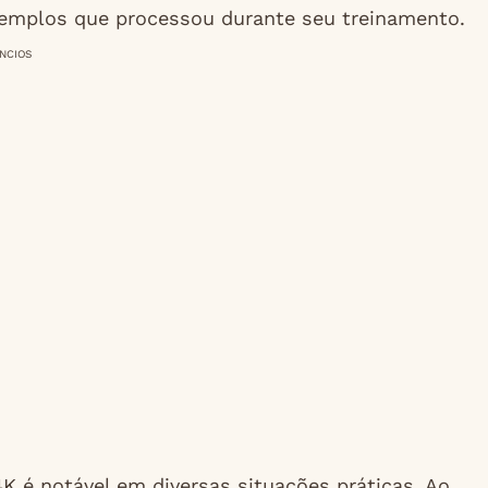
emplos que processou durante seu treinamento.
NCIOS
é notável em diversas situações práticas. Ao