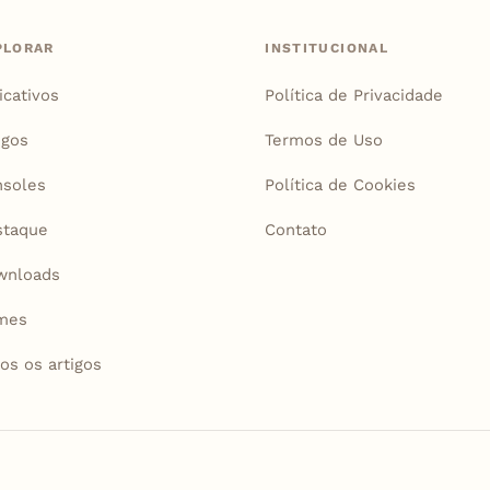
PLORAR
INSTITUCIONAL
icativos
Política de Privacidade
igos
Termos de Uso
soles
Política de Cookies
staque
Contato
wnloads
mes
os os artigos