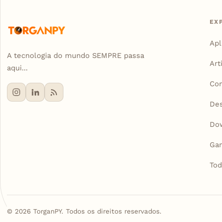
EX
Apl
A tecnologia do mundo SEMPRE passa
Art
aqui...
Con
De
Do
Ga
Tod
©
2026
TorganPY. Todos os direitos reservados.