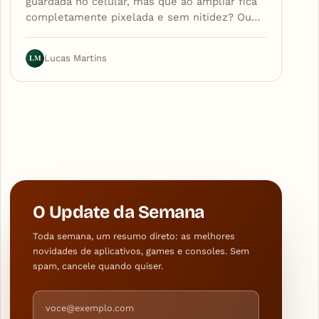
guardada no celular, mas que ao ampliar fica
completamente pixelada e sem nitidez? Ou…
LM
Lucas Martins
O Update da Semana
Toda semana, um resumo direto: as melhores
novidades de aplicativos, games e consoles. Sem
spam, cancele quando quiser.
Endereço de e-mail