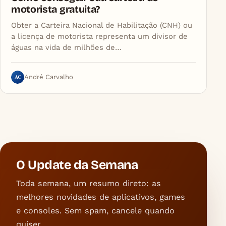
motorista gratuita?
Obter a Carteira Nacional de Habilitação (CNH) ou
a licença de motorista representa um divisor de
águas na vida de milhões de…
AC
André Carvalho
O Update da Semana
Toda semana, um resumo direto: as
melhores novidades de aplicativos, games
e consoles. Sem spam, cancele quando
quiser.