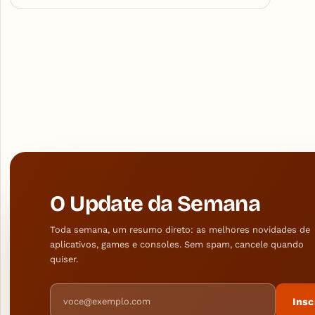
O Update da Semana
Toda semana, um resumo direto: as melhores novidades de
aplicativos, games e consoles. Sem spam, cancele quando
quiser.
Endereço de e-mail
Insc