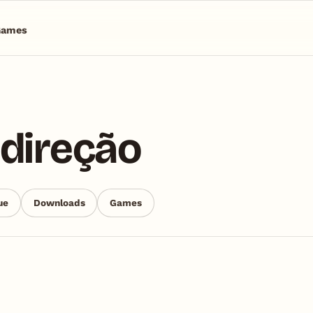
Games
 direção
ue
Downloads
Games