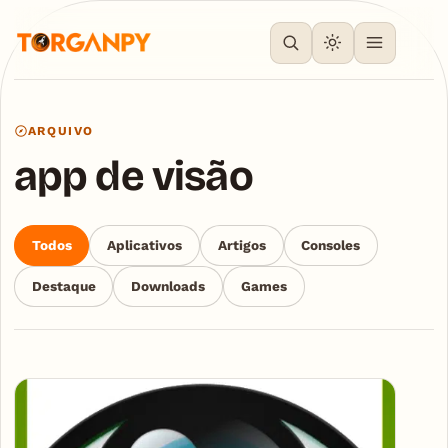
ARQUIVO
app de visão
Todos
Aplicativos
Artigos
Consoles
Destaque
Downloads
Games
Articles