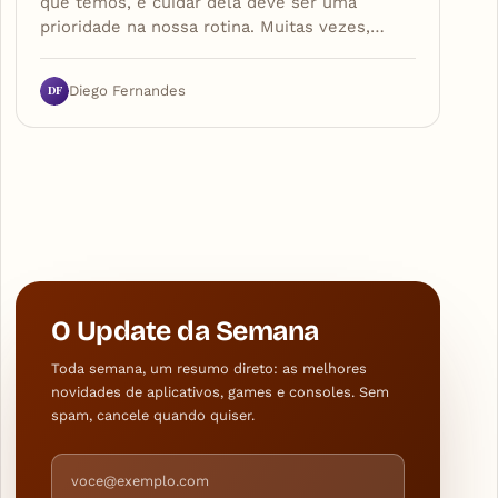
que temos, e cuidar dela deve ser uma
prioridade na nossa rotina. Muitas vezes,…
DF
Diego Fernandes
O Update da Semana
Toda semana, um resumo direto: as melhores
novidades de aplicativos, games e consoles. Sem
spam, cancele quando quiser.
Endereço de e-mail