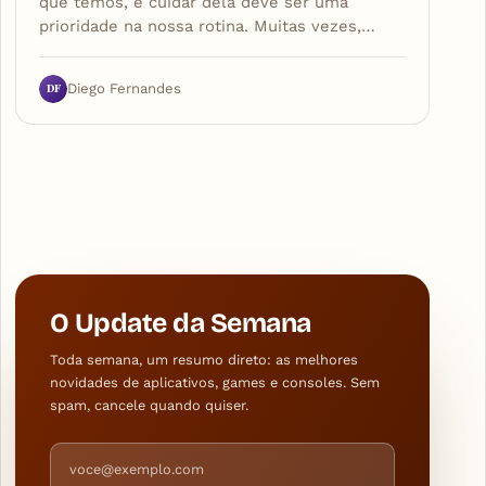
que temos, e cuidar dela deve ser uma
prioridade na nossa rotina. Muitas vezes,…
DF
Diego Fernandes
O Update da Semana
Toda semana, um resumo direto: as melhores
novidades de aplicativos, games e consoles. Sem
spam, cancele quando quiser.
Endereço de e-mail