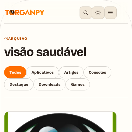
ARQUIVO
visão saudável
Todos
Aplicativos
Artigos
Consoles
Destaque
Downloads
Games
Articles