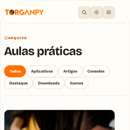
ARQUIVO
Aulas práticas
Todos
Aplicativos
Artigos
Consoles
Destaque
Downloads
Games
Articles