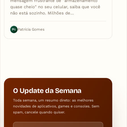
mensagem frustrante de "armazenamento
quase cheio" no seu celular, saiba que você
não está sozinho. Milhões de…
PG
Patrícia Gomes
O Update da Semana
Toda semana, um resumo direto: as melhores
novidades de aplicativos, games e consoles. Sem
spam, cancele quando quiser.
Endereço de e-mail