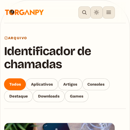
ARQUIVO
Identificador de
chamadas
Todos
Aplicativos
Artigos
Consoles
Destaque
Downloads
Games
Articles