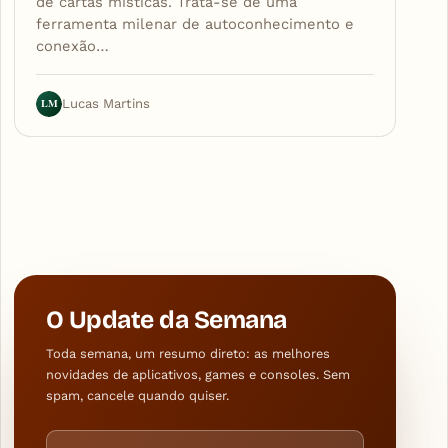
de cartas místicas. Trata-se de uma
ferramenta milenar de autoconhecimento e
conexão…
LM
Lucas Martins
O Update da Semana
Toda semana, um resumo direto: as melhores
novidades de aplicativos, games e consoles. Sem
spam, cancele quando quiser.
Endereço de e-mail