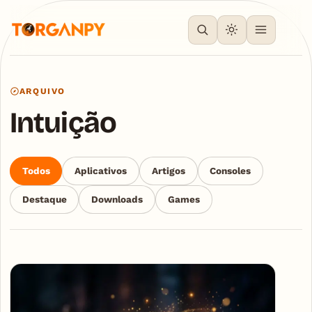
ARQUIVO
Intuição
Todos
Aplicativos
Artigos
Consoles
Destaque
Downloads
Games
Articles