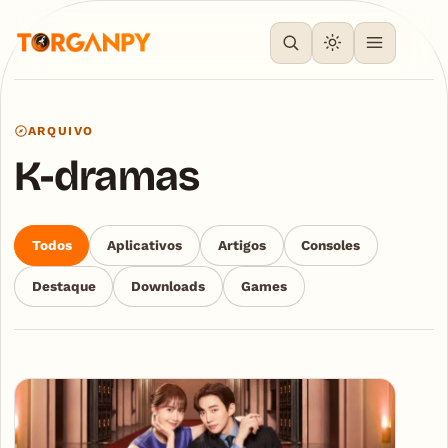
ARQUIVO
K-dramas
Todos
Aplicativos
Artigos
Consoles
Destaque
Downloads
Games
Articles