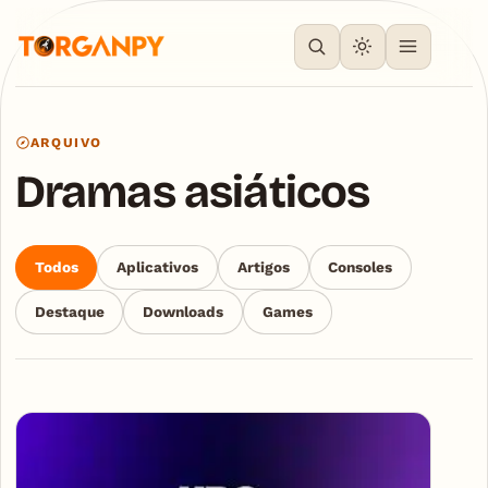
ARQUIVO
Dramas asiáticos
Todos
Aplicativos
Artigos
Consoles
Destaque
Downloads
Games
Articles