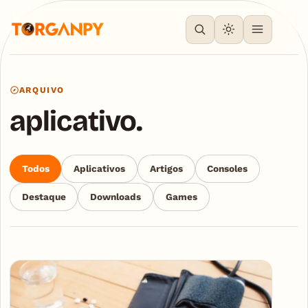
ARQUIVO
aplicativo.
Todos
Aplicativos
Artigos
Consoles
Destaque
Downloads
Games
Articles