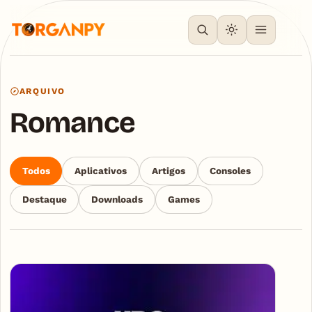
ARQUIVO
Romance
Todos
Aplicativos
Artigos
Consoles
Destaque
Downloads
Games
Articles