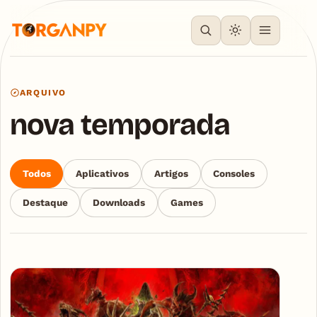
ARQUIVO
nova temporada
Todos
Aplicativos
Artigos
Consoles
Destaque
Downloads
Games
Articles