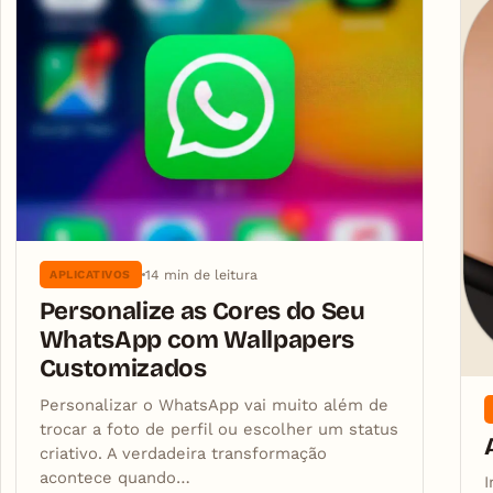
14 min de leitura
APLICATIVOS
Personalize as Cores do Seu
WhatsApp com Wallpapers
Customizados
Personalizar o WhatsApp vai muito além de
trocar a foto de perfil ou escolher um status
criativo. A verdadeira transformação
acontece quando…
I