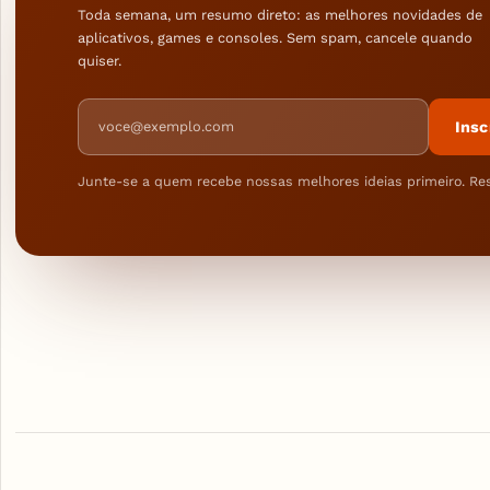
Toda semana, um resumo direto: as melhores novidades de
aplicativos, games e consoles. Sem spam, cancele quando
quiser.
Endereço de e-mail
Insc
Junte-se a quem recebe nossas melhores ideias primeiro. Re