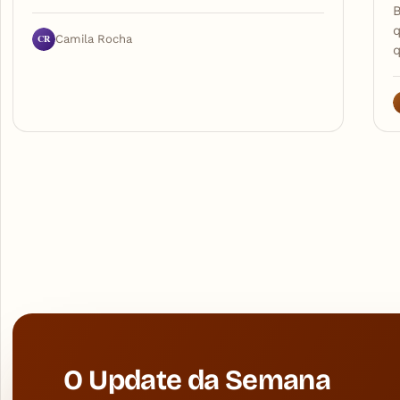
B
q
CR
Camila Rocha
O Update da Semana