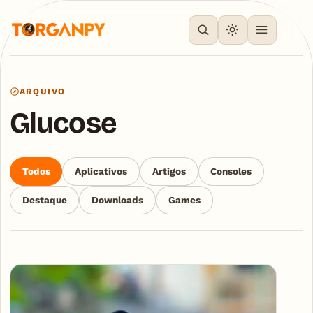
ARQUIVO
Glucose
Todos
Aplicativos
Artigos
Consoles
Destaque
Downloads
Games
Articles