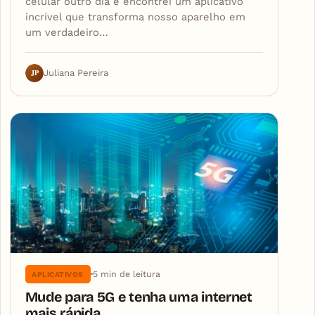
celular outro dia e encontrei um aplicativo
incrível que transforma nosso aparelho em
um verdadeiro…
JP
Juliana Pereira
5 min de leitura
APLICATIVOS
Mude para 5G e tenha uma internet
mais rápida