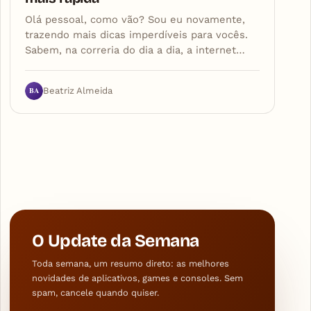
Olá pessoal, como vão? Sou eu novamente,
trazendo mais dicas imperdíveis para vocês.
Sabem, na correria do dia a dia, a internet…
BA
Beatriz Almeida
O Update da Semana
Toda semana, um resumo direto: as melhores
novidades de aplicativos, games e consoles. Sem
spam, cancele quando quiser.