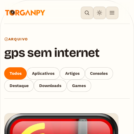
ARQUIVO
gps sem internet
Todos
Aplicativos
Artigos
Consoles
Destaque
Downloads
Games
Articles